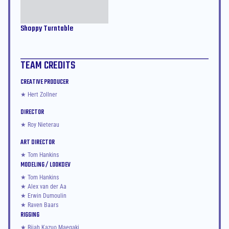
Shoppy Turntable
TEAM CREDITS
CREATIVE PRODUCER
★ Hert Zollner
DIRECTOR
★ Roy Nieterau
ART DIRECTOR
★ Tom Hankins
MODELING / LOOKDEV
★ Tom Hankins
★ Alex van der Aa
★ Erwin Dumoulin
★ Raven Baars
RIGGING
★ Rijah Kazuo Maegaki