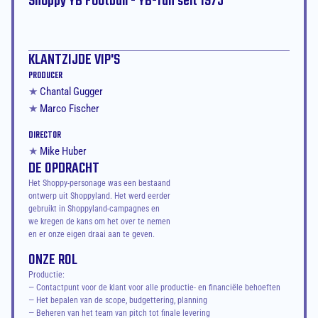
Shoppy YB Football - YB-fan seit 1975
KLANTZIJDE VIP'S
PRODUCER
★ 
Chantal Gugger
★ 
Marco Fischer
DIRECTOR
★ 
Mike Huber
DE OPDRACHT
Het Shoppy-personage was een bestaand 
ontwerp uit Shoppyland. Het werd eerder 
gebruikt in Shoppyland-campagnes en 
we kregen de kans om het over te nemen 
en er onze eigen draai aan te geven.
ONZE ROL
Productie:

— Contactpunt voor de klant voor alle productie- en financiële behoeften

— Het bepalen van de scope, budgettering, planning

— Beheren van het team van pitch tot finale levering
