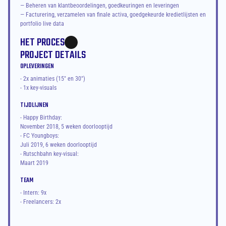
— Beheren van klantbeoordelingen, goedkeuringen en leveringen

— Facturering, verzamelen van finale activa, goedgekeurde kredietlijsten en 
portfolio live data‍
HET PROCES
PROJECT DETAILS
OPLEVERINGEN
- 2x animaties (15" en 30")
- 1x key-visuals
TIJDLIJNEN
- Happy Birthday:
November 2018, 5 weken doorlooptijd
- FC Youngboys:
Juli 2019, 6 weken doorlooptijd
- Rutschbahn key-visual:
Maart 2019
TEAM
- Intern: 9x
- Freelancers: 2x