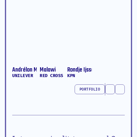
Andrélon Multitask King
Malawi
Rondje Ijsselmeer
UNILEVER
RED CROSS
KPN
TYPE
TYPE
TYPE
PORTFOLIO
PORTFOLIO