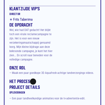
KLANTZIJDE VIP'S
DIRECTOR
★ 
Frits Taberima
DE OPDRACHT
Wel, wie had DAT gedacht! Het blijkt 
toch een virale reclamecampagne te 
zijn. Het is voor een nieuw 
verzekeringsmaatschappij genaamd 
Ixorg. Mijn kleine bijdrage aan deze 
bekroonde campagne, je kunt het hier 
zien... En scroll naar beneden voor de 
volledige campagne.
ONZE ROL
— Maak een paar goedkope 3D Aquafresh-achtige tandverzorgings videos. 
HET PROCES
PROJECT DETAILS
OPLEVERINGEN
— Een paar tandheelkundige animaties voor de tv-advertentie-edit.