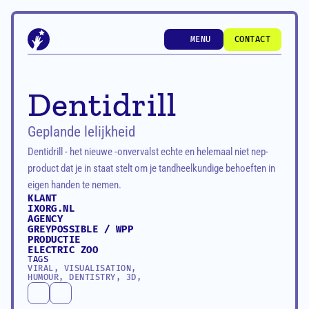
MENU
CONTACT
MENU
CONTACT
Dentidrill
Geplande lelijkheid
Dentidrill - het nieuwe -onvervalst echte en helemaal niet nep- 
product dat je in staat stelt om je tandheelkundige behoeften in 
eigen handen te nemen. 
KLANT
IXORG.NL
AGENCY
GREYPOSSIBLE / WPP
PRODUCTIE
ELECTRIC ZOO
TAGS
VIRAL, VISUALISATION, 
HUMOUR, DENTISTRY, 3D, 