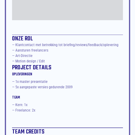
ONZE ROL
— Klantcontact met betrekking tot briefing/reviews/feedback/oplevering

— Aansturen freelancers

— Art-Directie

— Motion design / Edit
PROJECT DETAILS
OPLEVERINGEN
— 1x master presentatie
— 5x aangepaste versies gedurende 2009
TEAM
— Kern: 1x
— Freelance: 2x
TEAM CREDITS