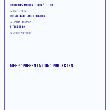
PRODUCER / MOTION DESIGN / EDITOR
★ Hert Zollner
INITIAL SCRIPT AND DIRECTION
★ Jorrit Stollman
TITLE DESIGN
★ Joost Korngold
MEER "
PRESENTATION
" PROJECTEN